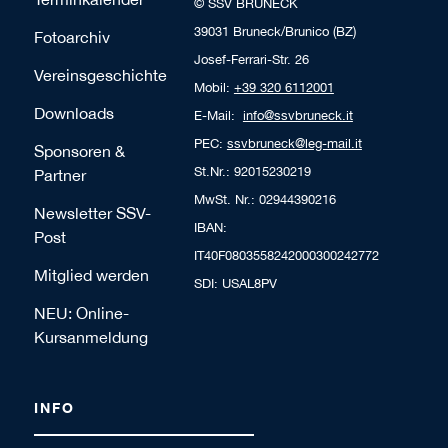
© SSV BRUNECK
39031 Bruneck/Brunico (BZ)
Fotoarchiv
Josef-Ferrari-Str. 26
Vereinsgeschichte
Mobil:
+39 320 6112001
Downloads
E-Mail:
info@ssvbruneck.it
PEC:
ssvbruneck@leg-mail.it
Sponsoren &
St.Nr.: 92015230219
Partner
MwSt. Nr.: 02944390216
Newsletter SSV-
IBAN:
Post
IT40F0803558242000300242772
Mitglied werden
SDI: USAL8PV
NEU: Online-
Kursanmeldung
INFO