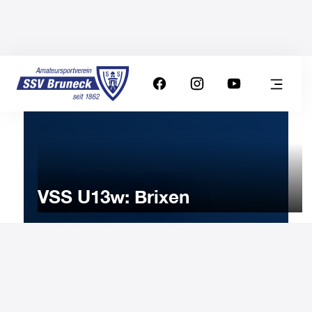
VSS U13w: Brixen
3
DECEMBER
2022
Saturday
14:30
-
Uhr