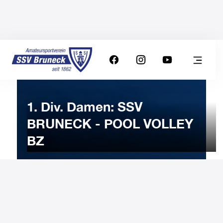
1. Div. Damen: SSV
BRUNECK - POOL VOLLEY
BZ
13
NOVEMBER
2022
Sunday
17:00
-
Uhr