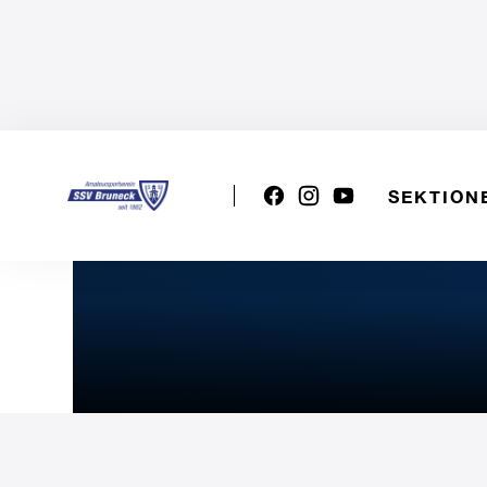
SEKTION
VSS U15w (Blau): Bruneck