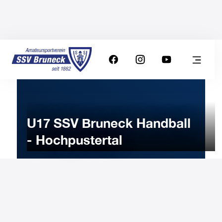
U17 SSV Bruneck Handball
- Hochpustertal
30
NOVEMBER
2022
Wednesday
18:00
-
Uhr