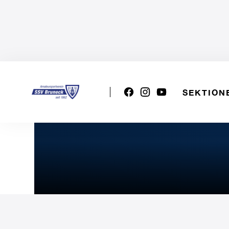
SEKTION
U12w: SSV BRUNECK - VT