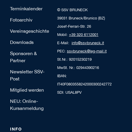
Terminkalender
© SSV BRUNECK
39031 Bruneck/Brunico (BZ)
Fotoarchiv
Josef-Ferrari-Str. 26
Vereinsgeschichte
Mobil:
+39 320 6112001
Downloads
E-Mail:
info@ssvbruneck.it
PEC:
ssvbruneck@leg-mail.it
Sponsoren &
St.Nr.: 92015230219
Partner
MwSt. Nr.: 02944390216
Newsletter SSV-
IBAN:
Post
IT40F0803558242000300242772
Mitglied werden
SDI: USAL8PV
NEU: Online-
Kursanmeldung
INFO