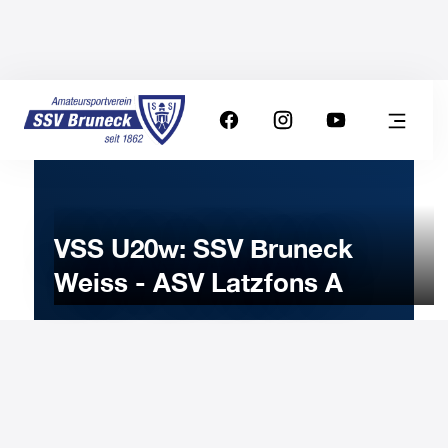
VSS U20w: SSV Bruneck
Weiss - ASV Latzfons A
20
JANUARY
2023
Friday
17:30
-
Uhr