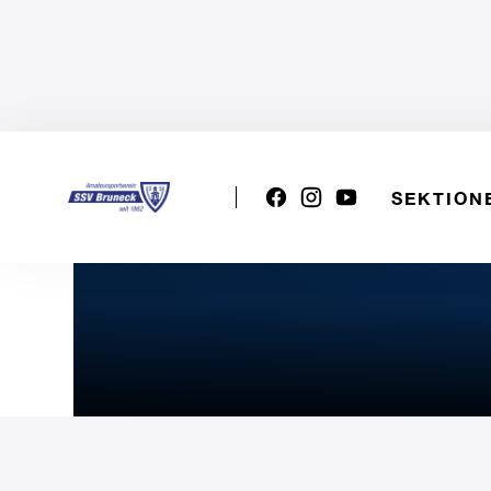
SEKTION
VSS U20w: SSV Bruneck - P