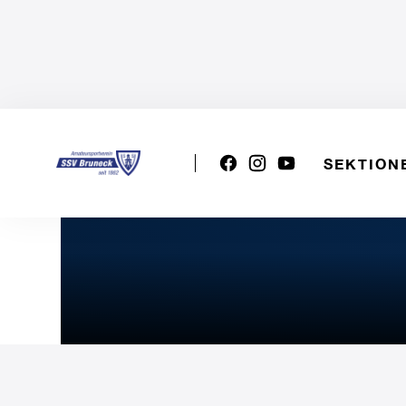
SEKTION
VSS U20w: SC Meran - SS