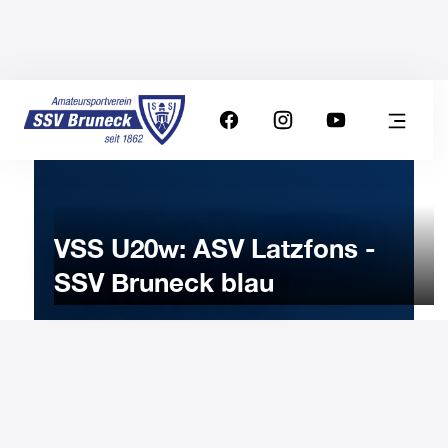
VSS U20w: ASV Latzfons -
SSV Bruneck blau
6
MARCH
2024
Wednesday
19:30
-
Uhr