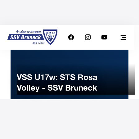
VSS U17w: STS Rosa
Volley - SSV Bruneck
13
APRIL
2025
Sunday
9:30
-
Uhr