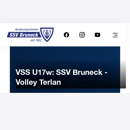
VSS U17w: SSV Bruneck -
Volley Terlan
20
MARCH
2026
Friday
18:30
-
Uhr