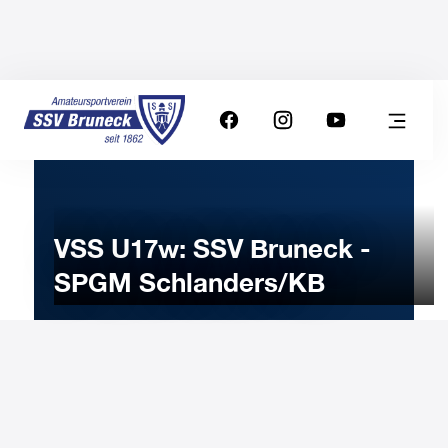
VSS U17w: SSV Bruneck -
SPGM Schlanders/KB
23
NOVEMBER
2024
Saturday
18:00
-
Uhr