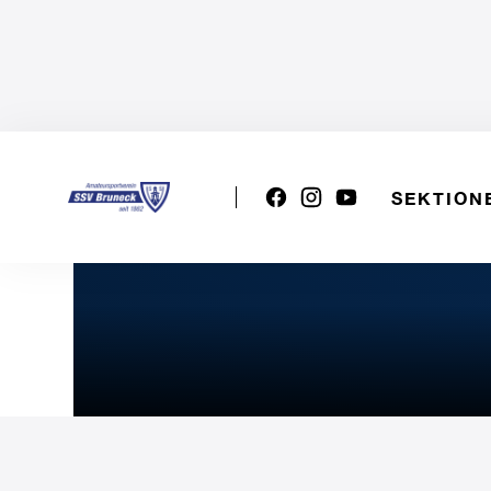
SEKTION
VSS U15w: SSV Bruneck - 