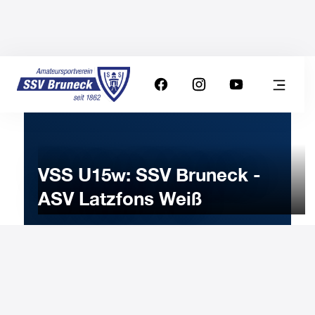
VSS U15w: SSV Bruneck -
ASV Latzfons Weiß
7
FEBRUARY
2025
Friday
17:30
-
Uhr