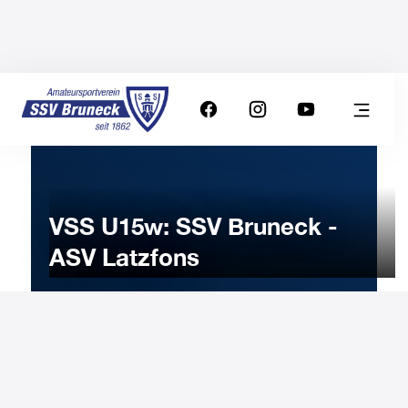
VSS U15w: SSV Bruneck -
ASV Latzfons
24
NOVEMBER
2025
Monday
18:00
-
Uhr