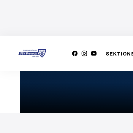
SEKTION
VSS U15w: SSV Brixen bla