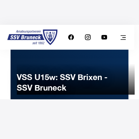
VSS U15w: SSV Brixen -
SSV Bruneck
21
NOVEMBER
2025
Friday
18:30
-
Uhr