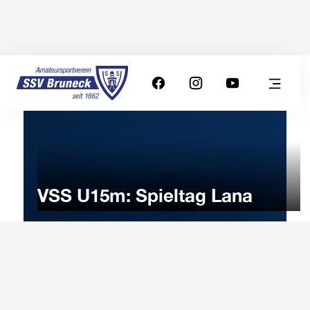
VSS U15m: Spieltag Lana
6
APRIL
2025
Sunday
9:00
-
Uhr