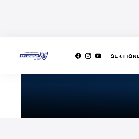
SEKTION
VSS U13w: Terlan