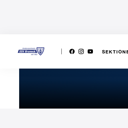
SEKTION
VSS U13w: Spieltag 5 - St. 