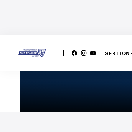
SEKTION
VSS U13w: Spieltag 2 - Mü