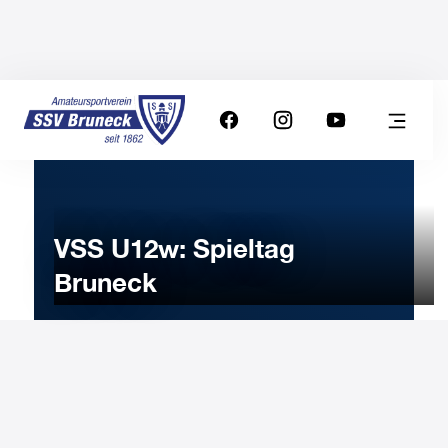
VSS U12w: Spieltag
Bruneck
24
JANUARY
2026
Saturday
12:30
-
Uhr