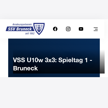
VSS U10w 3x3: Spieltag 1 -
Bruneck
25
NOVEMBER
2023
Saturday
14:30
-
Uhr