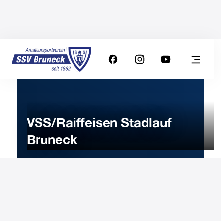
VSS/Raiffeisen Stadlauf
Bruneck
21
MAY
2023
Sunday
10:30
-
Uhr