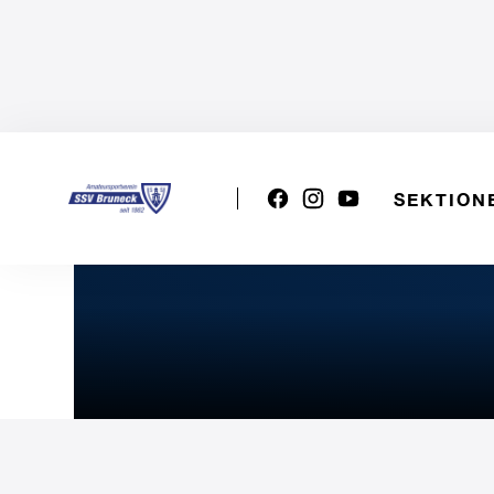
SEKTION
U19m: SSV BRUNECK - L