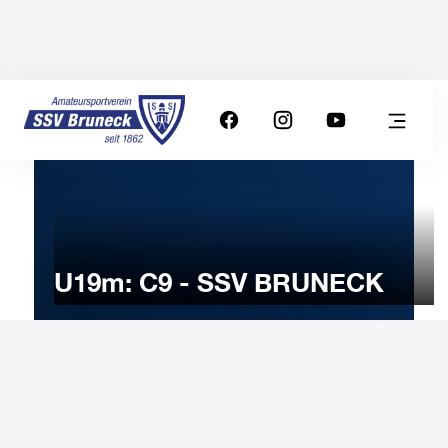
U19m: C9 - SSV BRUNECK
3
NOVEMBER
2025
Monday
20:30
-
Uhr