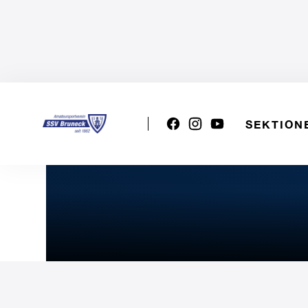
SEKTION
U19m: BI NETWORK C9 -