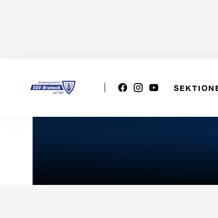
SEKTION
U18w: SSV BOZEN S - SS