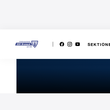
SEKTION
U17m: SSV BRUNECK - A