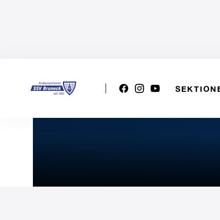
SEKTION
U16w: SUD SRL C9 - SSV