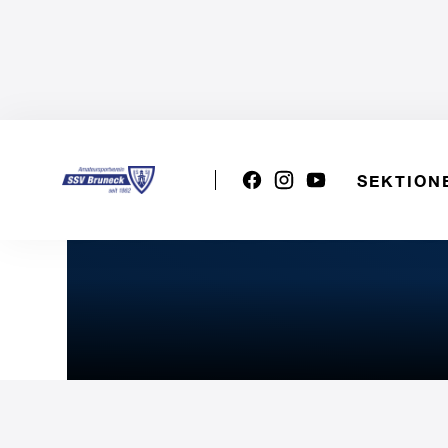
SEKTION
U14w: VT S.GIACOMO - 