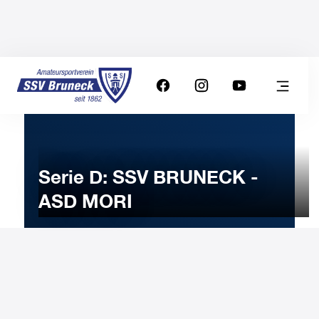
Serie D: SSV BRUNECK -
ASD MORI
22
NOVEMBER
2025
Saturday
18:00
-
Uhr