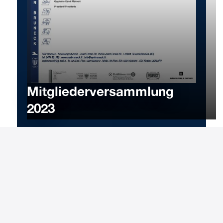
Mitgliederversammlung
2023
4
APRIL
2023
Tuesday
19:00
-
17:58
Uhr