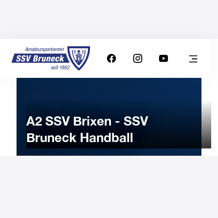
A2 SSV Brixen - SSV
Bruneck Handball
29
APRIL
2023
Saturday
16:30
-
Uhr