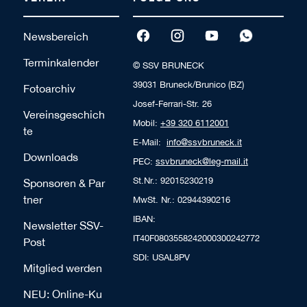
Newsbereich
Terminkalender
© SSV BRUNECK
39031 Bruneck/Brunico (BZ)
Fotoarchiv
Josef-Ferrari-Str. 26
Vereinsgeschich
Mobil:
+39 320 6112001
te
E-Mail:
info@ssvbruneck.it
Downloads
PEC:
ssvbruneck@leg-mail.it
St.Nr.: 92015230219
Sponsoren & Par
tner
MwSt. Nr.: 02944390216
IBAN:
Newsletter SSV-
IT40F0803558242000300242772
Post
SDI: USAL8PV
Mitglied werden
NEU: Online-Ku