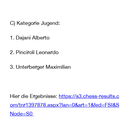
C) Kategorie Jugend:
1. Dajani Alberto
2. Pinciroli Leonardo
3. Unterberger Maximilian
Hier die Ergebnisse:
https://s3.chess-results.c
om/tnr1397878.aspx?lan=0&art=1&fed=FSI&S
Node=S0