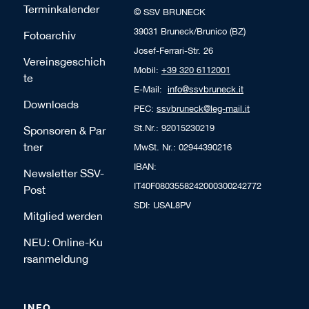
Terminkalender
© SSV BRUNECK
39031 Bruneck/Brunico (BZ)
Fotoarchiv
Josef-Ferrari-Str. 26
Vereinsgeschich
Mobil:
+39 320 6112001
te
E-Mail:
info@ssvbruneck.it
Downloads
PEC:
ssvbruneck@leg-mail.it
St.Nr.: 92015230219
Sponsoren & Par
tner
MwSt. Nr.: 02944390216
IBAN:
Newsletter SSV-
IT40F0803558242000300242772
Post
SDI: USAL8PV
Mitglied werden
NEU: Online-Ku
rsanmeldung
INFO