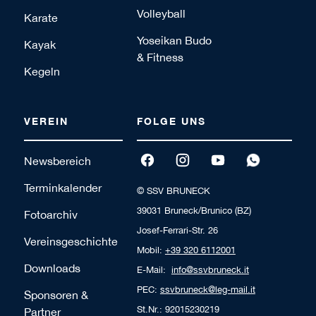
Volleyball
Karate
Yoseikan Budo
Kayak
& Fitness
Kegeln
VEREIN
FOLGE UNS
Newsbereich
Terminkalender
© SSV BRUNECK
39031 Bruneck/Brunico (BZ)
Fotoarchiv
Josef-Ferrari-Str. 26
Vereinsgeschichte
Mobil:
+39 320 6112001
Downloads
E-Mail:
info@ssvbruneck.it
PEC:
ssvbruneck@leg-mail.it
Sponsoren &
St.Nr.: 92015230219
Partner