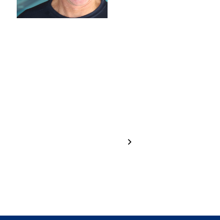
Hannah
Greta
Brugger
Haselrieder
1 / 24