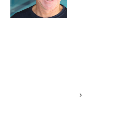
Coach
Coach
Hannah
Greta
Brugger
Haselrieder
1 / 24