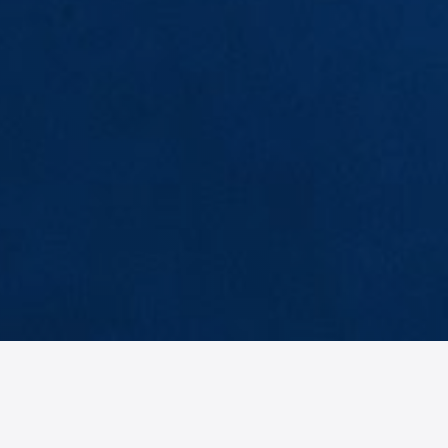
EB
BH