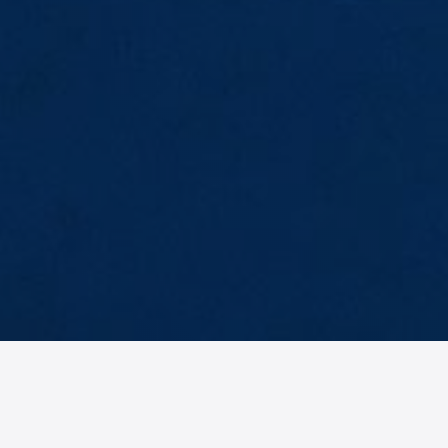
AM
No items found.