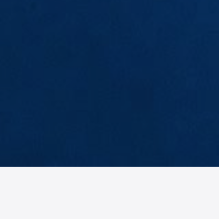
EB
BH