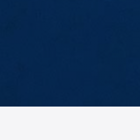
AM
No items found.