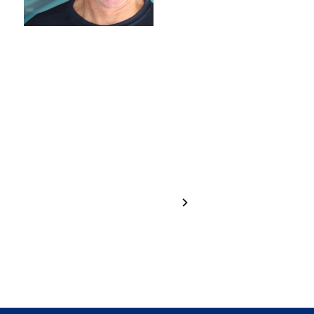
Hannah
Greta
Brugger
Haselrieder
1 / 24