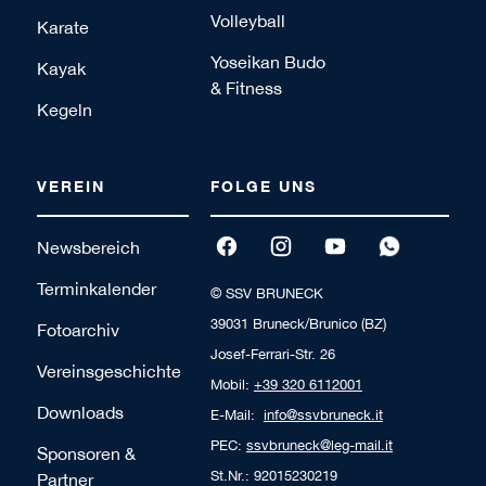
Volleyball
Karate
Yoseikan Budo
Kayak
& Fitness
Kegeln
VEREIN
FOLGE UNS
Newsbereich
Terminkalender
© SSV BRUNECK
39031 Bruneck/Brunico (BZ)
Fotoarchiv
Josef-Ferrari-Str. 26
Vereinsgeschichte
Mobil:
+39 320 6112001
Downloads
E-Mail:
info@ssvbruneck.it
PEC:
ssvbruneck@leg-mail.it
Sponsoren &
St.Nr.: 92015230219
Partner