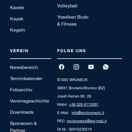
Volleyball
Karate
Yoseikan Budo
Kayak
& Fitness
Kegeln
VEREIN
FOLGE UNS
Newsbereich
Terminkalender
© SSV BRUNECK
39031 Bruneck/Brunico (BZ)
Fotoarchiv
Josef-Ferrari-Str. 26
Vereinsgeschichte
Mobil:
+39 320 6112001
Downloads
E-Mail:
info@ssvbruneck.it
PEC:
ssvbruneck@leg-mail.it
Sponsoren &
St.Nr.: 92015230219
Partner