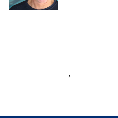
Hannah
Greta
Brugger
Haselrieder
1 / 24