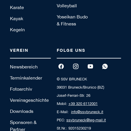
Volleyball
Karate
Yoseikan Budo
Kayak
& Fitness
Kegeln
VEREIN
FOLGE UNS
Newsbereich
Terminkalender
© SSV BRUNECK
39031 Bruneck/Brunico (BZ)
Fotoarchiv
Josef-Ferrari-Str. 26
Vereinsgeschichte
Mobil:
+39 320 6112001
Downloads
E-Mail:
info@ssvbruneck.it
PEC:
ssvbruneck@leg-mail.it
Sponsoren &
St.Nr.: 92015230219
Partner