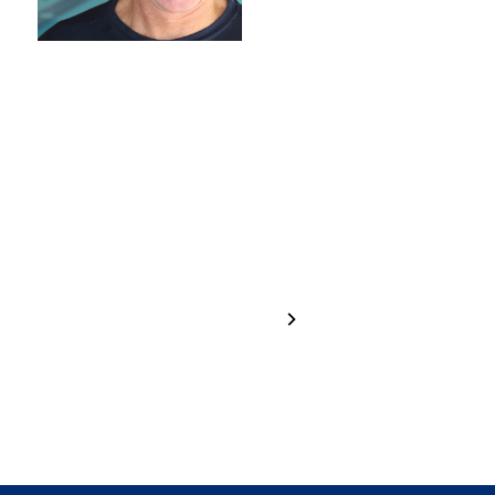
Hannah
Greta
Brugger
Haselrieder
1 / 24