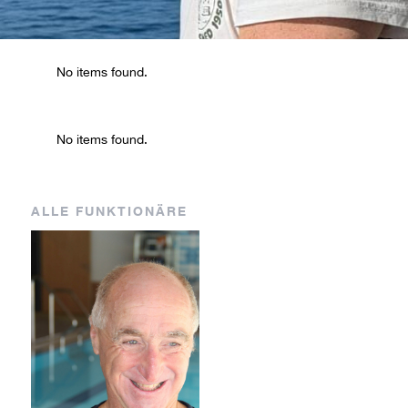
AM
EB
No items found.
No items found.
Coach
Coach
Marco
Eva
ALLE FUNKTIONÄRE
Albrizio
Brugger
BH
GH
Coach
Coach