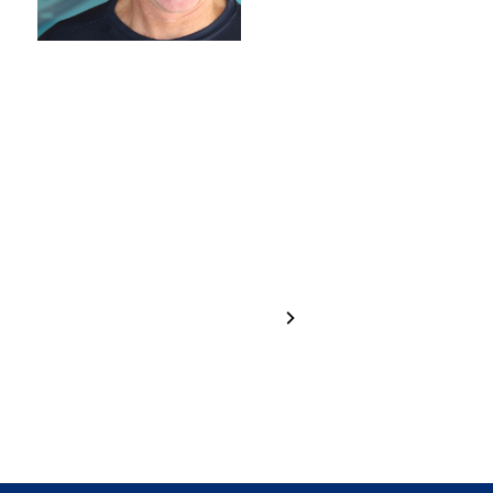
Hannah
Greta
Brugger
Haselrieder
1 / 24