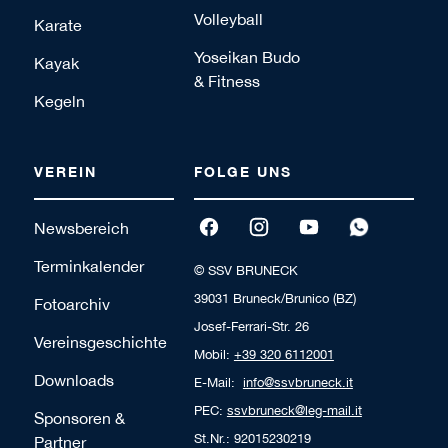
Volleyball
Karate
Yoseikan Budo
Kayak
& Fitness
Kegeln
VEREIN
FOLGE UNS
Newsbereich
Terminkalender
© SSV BRUNECK
39031 Bruneck/Brunico (BZ)
Fotoarchiv
Josef-Ferrari-Str. 26
Vereinsgeschichte
Mobil:
+39 320 6112001
Downloads
E-Mail:
info@ssvbruneck.it
PEC:
ssvbruneck@leg-mail.it
Sponsoren &
St.Nr.: 92015230219
Partner