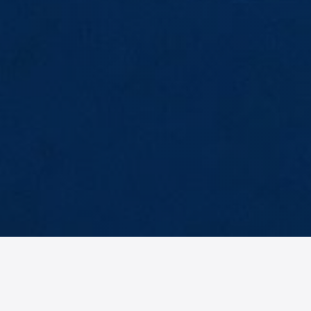
AM
No items found.