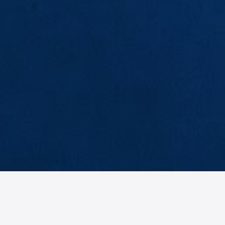
EB
BH