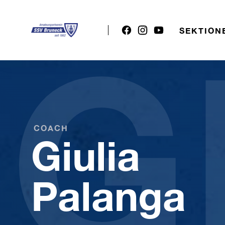
G
SEKTION
COACH
Giulia
Palanga