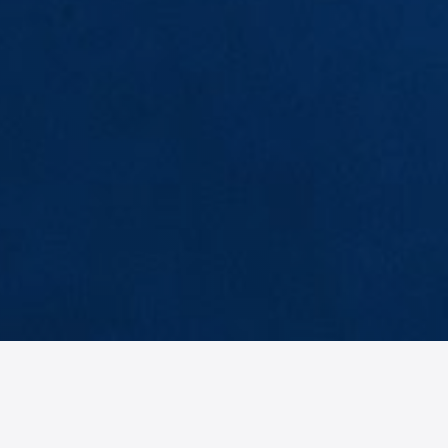
EB
BH