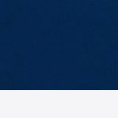
AM
No items found.