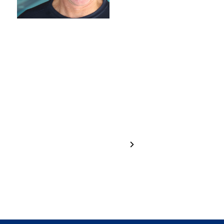
Hannah
Greta
Brugger
Haselrieder
1 / 24