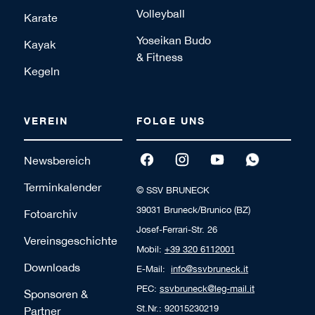
Volleyball
Karate
Yoseikan Budo
Kayak
& Fitness
Kegeln
VEREIN
FOLGE UNS
Newsbereich
Terminkalender
© SSV BRUNECK
39031 Bruneck/Brunico (BZ)
Fotoarchiv
Josef-Ferrari-Str. 26
Vereinsgeschichte
Mobil:
+39 320 6112001
Downloads
E-Mail:
info@ssvbruneck.it
PEC:
ssvbruneck@leg-mail.it
Sponsoren &
St.Nr.: 92015230219
Partner