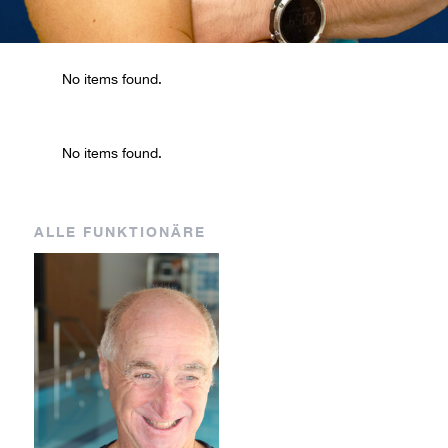
AM
EB
No items found.
No items found.
Coach
Coach
Marco
Eva
ALLE FUNKTIONÄRE
Albrizio
Brugger
BH
GH
Coach
Coach