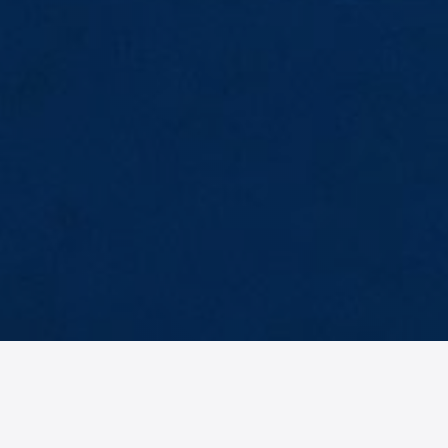
AM
No items found.