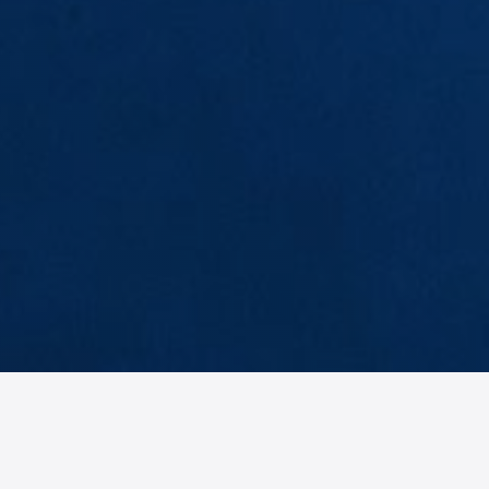
EB
BH